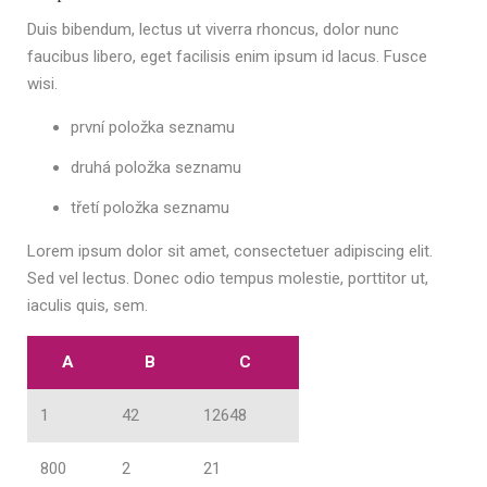
Duis bibendum, lectus ut viverra rhoncus, dolor nunc
faucibus libero, eget facilisis enim ipsum id lacus. Fusce
wisi.
první položka seznamu
druhá položka seznamu
třetí položka seznamu
Lorem ipsum dolor sit amet, consectetuer adipiscing elit.
Sed vel lectus. Donec odio tempus molestie, porttitor ut,
iaculis quis, sem.
A
B
C
1
42
12648
800
2
21